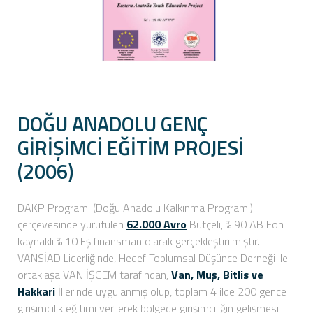
DOĞU ANADOLU GENÇ
GİRİŞİMCİ EĞİTİM PROJESİ
(2006)
DAKP Programı (Doğu Anadolu Kalkınma Programı)
çerçevesinde yürütülen
62.000 Avro
Bütçeli, % 90 AB Fon
kaynaklı % 10 Eş finansman olarak gerçekleştirilmiştir.
VANSİAD Liderliğinde, Hedef Toplumsal Düşünce Derneği ile
ortaklaşa VAN İŞGEM tarafından,
Van, Muş, Bitlis ve
Hakkari
İllerinde uygulanmış olup, toplam 4 ilde 200 gence
girişimcilik eğitimi verilerek bölgede girişimciliğin gelişmesi