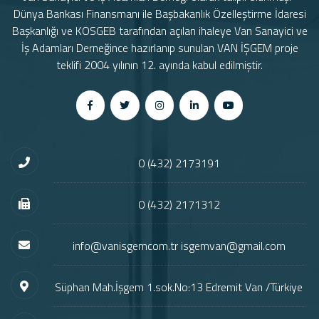
Dünya Bankası Finansmanı ile Başbakanlık Özelleştirme İdaresi
Başkanlığı ve KOSGEB tarafından açılan ihaleye Van Sanayici ve
İş Adamları Derneğince hazırlanıp sunulan VAN İŞGEM proje
teklifi 2004 yılının 12. ayında kabul edilmiştir.
0 (432) 2173191
0 (432) 2171312
info@vanisgemcom.tr isgemvan@gmail.com
Süphan Mah.İşgem 1.sok.No:13 Edremit Van /Türkiye