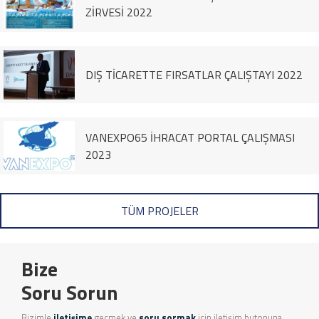
ZİRVESİ 2022
DIŞ TİCARETTE FIRSATLAR ÇALIŞTAYI 2022
VANEXPO65 İHRACAT PORTAL ÇALIŞMASI
2023
TÜM PROJELER
Bize
Soru Sorun
Bizimle
iletişime
geçmek ve
soru sormak
için iletişim butonuna