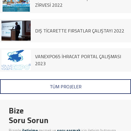
ZİRVESİ 2022
DIŞ TİCARETTE FIRSATLAR ÇALIŞTAYI 2022
VANEXPO65 İHRACAT PORTAL ÇALIŞMASI
2023
TÜM PROJELER
Bize
Soru Sorun
Bizimle
iletişime
geçmek ve
soru sormak
için iletişim butonuna