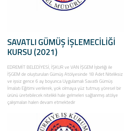
SAVATLI GÜMÜŞ İŞLEMECİLİĞİ
KURSU (2021)
EDREMİT BELEDİYESİ, İŞKUR ve VAN İŞGEM İşbirliği ile
İŞGEM de oluşturulan Gümüş Atölyesinde 18 Adet Niteliksiz
ve işsiz gence 6 ay boyunca Uygulamalı Savatlı Gümüş
İmalatı Eğitimi verilerek, yok olmaya yüz tutmuş yöresel bir
ürünü üretebilecek nitelikli hale gelmeleri sağlanmış atölye
çalışmaları halen devam etmektedir