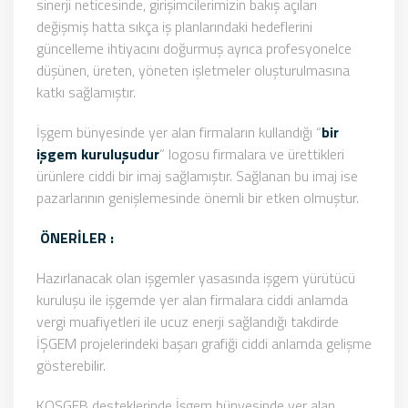
sinerji neticesinde, girişimcilerimizin bakış açıları
değişmiş hatta sıkça iş planlarındaki hedeflerini
güncelleme ihtiyacını doğurmuş ayrıca profesyonelce
düşünen, üreten, yöneten işletmeler oluşturulmasına
katkı sağlamıştır.
İşgem bünyesinde yer alan firmaların kullandığı “
bir
işgem kuruluşudur
” logosu firmalara ve ürettikleri
ürünlere ciddi bir imaj sağlamıştır. Sağlanan bu imaj ise
pazarlarının genişlemesinde önemli bir etken olmuştur.
ÖNERİLER :
Hazırlanacak olan işgemler yasasında işgem yürütücü
kuruluşu ile işgemde yer alan firmalara ciddi anlamda
vergi muafiyetleri ile ucuz enerji sağlandığı takdirde
İŞGEM projelerindeki başarı grafiği ciddi anlamda gelişme
gösterebilir.
KOSGEB desteklerinde İşgem bünyesinde yer alan