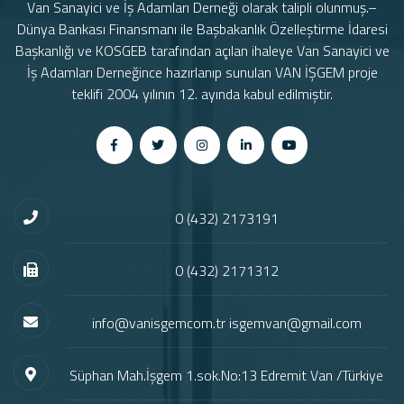
Van Sanayici ve İş Adamları Derneği olarak talipli olunmuş.–
Dünya Bankası Finansmanı ile Başbakanlık Özelleştirme İdaresi
Başkanlığı ve KOSGEB tarafından açılan ihaleye Van Sanayici ve
İş Adamları Derneğince hazırlanıp sunulan VAN İŞGEM proje
teklifi 2004 yılının 12. ayında kabul edilmiştir.
0 (432) 2173191
0 (432) 2171312
info@vanisgemcom.tr isgemvan@gmail.com
Süphan Mah.İşgem 1.sok.No:13 Edremit Van /Türkiye