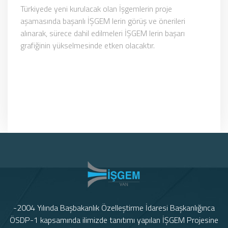
Türkiyede yeni kurulacak olan İşgemlerin proje
aşamasında başarılı İŞGEM lerin görüş ve önerileri
alınarak, sürece dahil edilmeleri İŞGEM lerin başarı
grafiğinin yükselmesinde etken olacaktır.
-2004 Yılında Başbakanlık Özelleştirme İdaresi Başkanlığınca
ÖSDP-1 kapsamında ilimizde tanıtımı yapılan İŞGEM Projesine