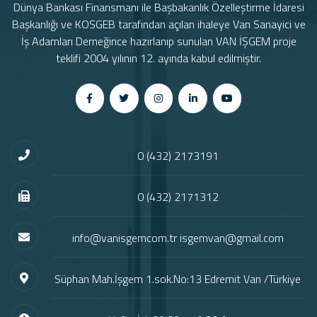
Dünya Bankası Finansmanı ile Başbakanlık Özelleştirme İdaresi
Başkanlığı ve KOSGEB tarafından açılan ihaleye Van Sanayici ve
İş Adamları Derneğince hazırlanıp sunulan VAN İŞGEM proje
teklifi 2004 yılının 12. ayında kabul edilmiştir.
0 (432) 2173191
0 (432) 2171312
info@vanisgemcom.tr isgemvan@gmail.com
Süphan Mah.İşgem 1.sok.No:13 Edremit Van /Türkiye