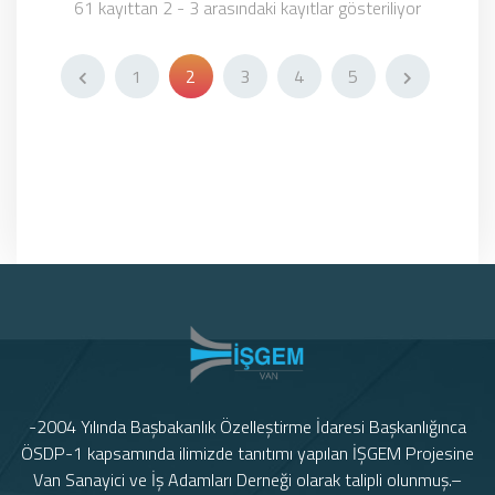
61 kayıttan 2 - 3 arasındaki kayıtlar gösteriliyor
1
2
3
4
5
-2004 Yılında Başbakanlık Özelleştirme İdaresi Başkanlığınca
ÖSDP-1 kapsamında ilimizde tanıtımı yapılan İŞGEM Projesine
Van Sanayici ve İş Adamları Derneği olarak talipli olunmuş.–