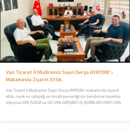
Van Ticaret İl Müdiremiz Sayın Derya AYAYDIN' ı
Makamında Ziyaret Ettik.
Van Ticaret İl Müdiremiz Sayın Derya AYAYDIN ı makamında ziyaret
ettik, nazik ev sahipliği ve misafirperverliği için kendisine teşekkür
ediyoruz.VAN İŞGEM ve GİV VAN GİRİŞİMCİ İŞ ADAMLARI VAKFI VAN
ŞUBESİ olarak, ...