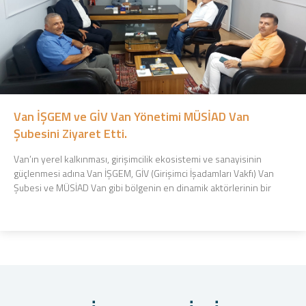
Van İŞGEM ve GİV Van Yönetimi MÜSİAD Van
Şubesini Ziyaret Etti.
Van’ın yerel kalkınması, girişimcilik ekosistemi ve sanayisinin
güçlenmesi adına Van İŞGEM, GİV (Girişimci İşadamları Vakfı) Van
Şubesi ve MÜSİAD Van gibi bölgenin en dinamik aktörlerinin bir
araya ...