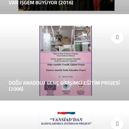
VAN İŞGEM BÜYÜYOR (2016)
DOĞU ANADOLU GENÇ GİRİŞİMCİ EĞİTİM PROJESİ
(2006)