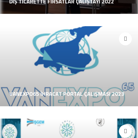
DIŞ TİCARETTE FIRSATLAR ÇALIŞTAYI 2022
VANEXPO65 İHRACAT PORTAL ÇALIŞMASI 2023