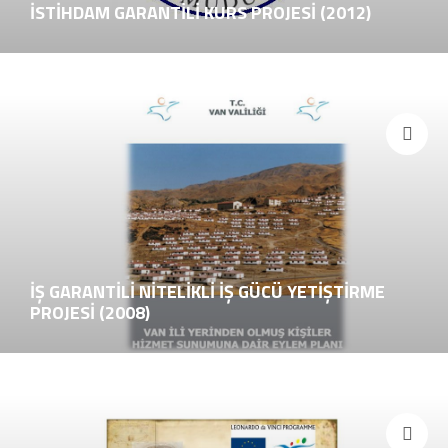
İSTİHDAM GARANTİLİ KURS PROJESİ (2012)
İŞ GARANTİLİ NİTELİKLİ İŞ GÜCÜ YETİŞTİRME
PROJESİ (2008)