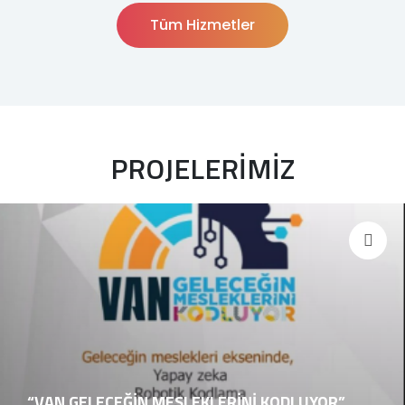
Tüm Hizmetler
PROJELERİMİZ
“VAN GELECEĞİN MESLEKLERİNİ KODLUYOR”