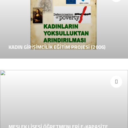
KADIN GİRİŞİMCİLİK EĞİTİM PROJESİ (2006)
MESLEK LİSESİ ÖĞRETMENLERİ E-KAPASİTE