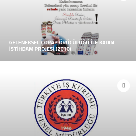
GELENEKSEL ÇORAP ÖRÜCÜLÜĞÜ İLE KADIN
İSTİHDAM PROJESİ (2010)